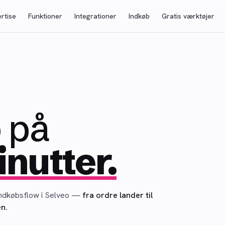
rtise
Funktioner
Integrationer
Indkøb
Gratis værktøjer
 på
nutter.
 indkøbsflow i Selveo —
fra ordre lander til
en.