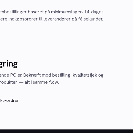
enbestillinger baseret på minimumslager, 14-dages
rere indkøbsordrer til leverandører på få sekunder.
gring
de PO'er. Bekræft mod bestilling, kvalitetstjek og
rodukter — alt i samme flow.
kke-ordrer