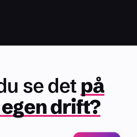
 du se det
på
 egen drift?