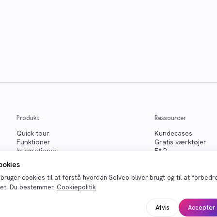
Produkt
Ressourcer
Quick tour
Kundecases
Funktioner
Gratis værktøjer
Integrationer
FAQ
Priser
Hvorfor Selveo
ookies
Folkene bag Selveo
Driftstabilitet
 bruger cookies til at forstå hvordan Selveo bliver brugt og til at forbedr
tet. Du bestemmer.
Cookiepolitik
Afvis
Accepter