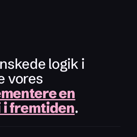
nskede logik i
e vores
ementere en
i fremtiden
.