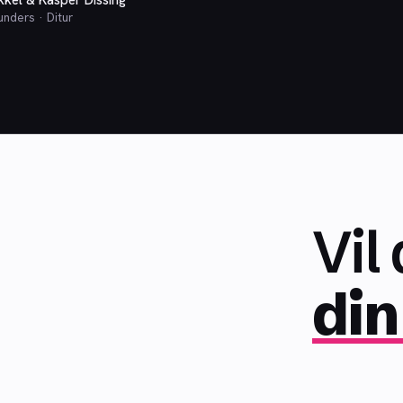
kkel & Kasper Dissing
unders · Ditur
Vil
din