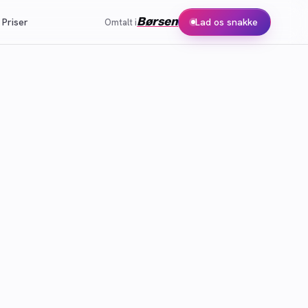
Børsen
Priser
Lad os snakke
Omtalt i