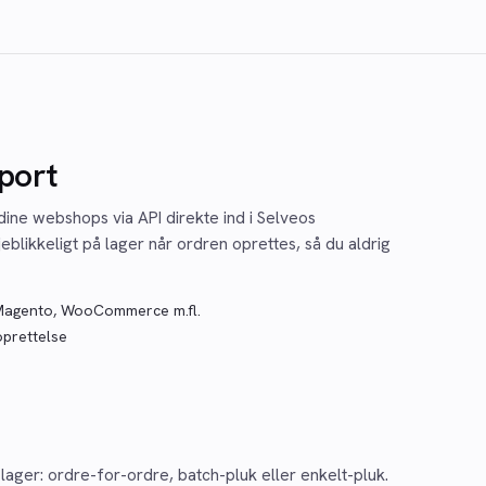
port
dine webshops via API direkte ind i Selveos
eblikkeligt på lager når ordren oprettes, så du aldrig
, Magento, WooCommerce m.fl.
oprettelse
 lager: ordre-for-ordre, batch-pluk eller enkelt-pluk.