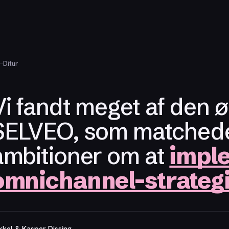
Ditur
Vi fandt meget af den ø
SELVEO, som matched
ambitioner om at
impl
omnichannel-strategi 