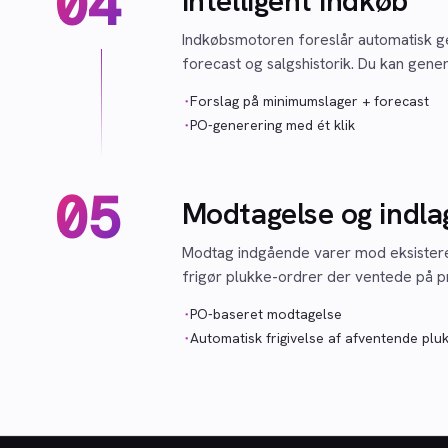
04
Intelligent indkøb
Indkøbsmotoren foreslår automatisk g
forecast og salgshistorik. Du kan gene
·
Forslag på minimumslager + forecast
·
PO-generering med ét klik
05
Modtagelse og indla
Modtag indgående varer mod eksisteren
frigør plukke-ordrer der ventede på p
·
PO-baseret modtagelse
·
Automatisk frigivelse af afventende plu